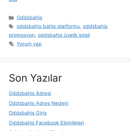
Kategoriler
Oddsbahis
Etiketler
oddsbahis bahis platformu
,
oddsbahis
promosyon
,
oddsbahis üyelik i̇ptali
Yorum yap
Son Yazılar
Oddsbahis Adresi
Oddsbahis Adres Nedeni
Oddsbahis Giriş
Oddsbahis Facebook Etkinlikleri