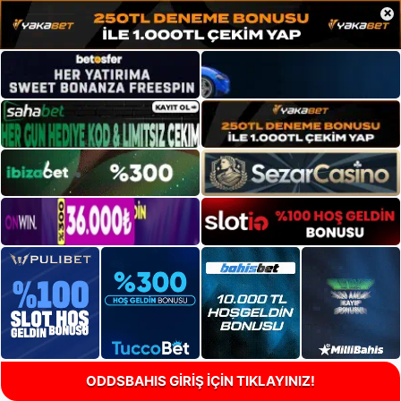
×
ODDSBAHIS GİRİŞ İÇİN TIKLAYINIZ!