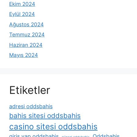
Ekim 2024
Eylül 2024
Ağustos 2024
Temmuz 2024
Haziran 2024
Mayıs 2024
Etiketler
adresi oddsbahis
bahis sitesi oddsbahis
casino sitesi oddsbahis
giris yap oddsbahis
Oddsbahis