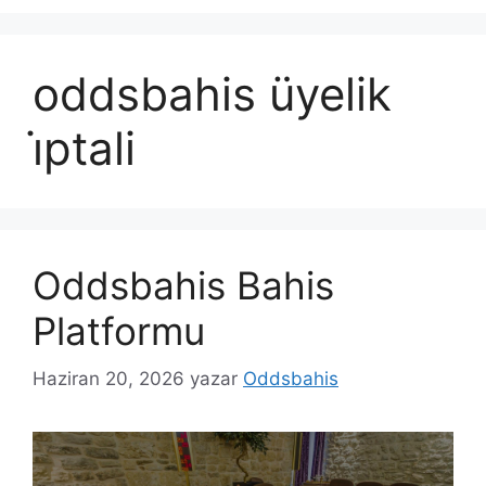
oddsbahis üyelik
i̇ptali
Oddsbahis Bahis
Platformu
Haziran 20, 2026
yazar
Oddsbahis