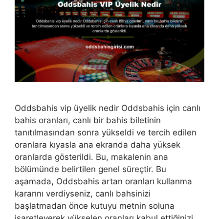
Oddsbahis vip üyelik nedir Oddsbahis için canlı
bahis oranları, canlı bir bahis biletinin
tanıtılmasından sonra yükseldi ve tercih edilen
oranlara kıyasla ana ekranda daha yüksek
oranlarda gösterildi. Bu, makalenin ana
bölümünde belirtilen genel süreçtir. Bu
aşamada, Oddsbahis artan oranları kullanma
kararını verdiyseniz, canlı bahsinizi
başlatmadan önce kutuyu metnin soluna
işaretleyerek yükselen oranları kabul ettiğinizi