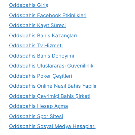
Oddsbahis Giriş
Oddsbahis Facebook Etkinlikleri
Oddsbahis Kayıt Süreci
Oddsbahis Bahis Kazançları
Oddsbahis Tv Hizmeti
Oddsbahis Bahis Deneyimi
Oddsbahis Uluslararası Güvenilirlik
Oddsbahis Poker Çeşitleri
Oddsbahis Online Nasıl Bahis Yapılır
Oddsbahis Çevrimiçi Bahis Şirketi
Oddsbahis Hesap Açma
Oddsbahis Spor Sitesi
Oddsbahis Sosyal Medya Hesapları