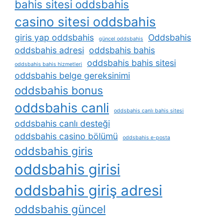
bahis sitesi oddsbahis
casino sitesi oddsbahis
giris yap oddsbahis
Oddsbahis
güncel oddsbahis
oddsbahis adresi
oddsbahis bahis
oddsbahis bahis sitesi
oddsbahis bahis hizmetleri
oddsbahis belge gereksinimi
oddsbahis bonus
oddsbahis canli
oddsbahis canlı bahis sitesi
oddsbahis canlı desteği
oddsbahis casino bölümü
oddsbahis e-posta
oddsbahis giris
oddsbahis girisi
oddsbahis giriş adresi
oddsbahis güncel