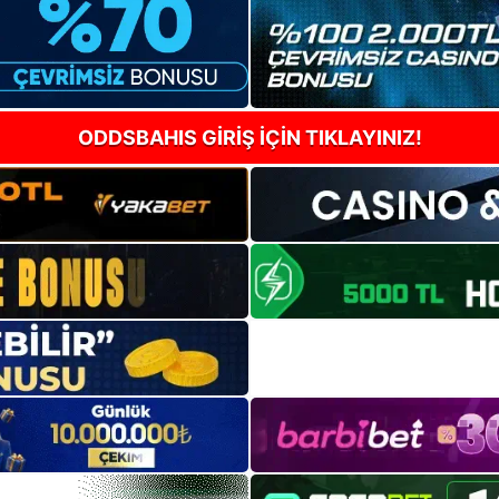
ODDSBAHIS GİRİŞ İÇİN TIKLAYINIZ!