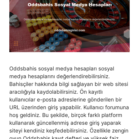
Oddsbahis sosyal medya hesapları sosyal
medya hesaplarını değerlendirebilirsiniz.
Bahisçiler hakkında bilgi sağlayan bir web sitesi
aracılığıyla kaydolabilirsiniz. Ön kayıtlı
kullanıcılar e-posta adreslerine gönderilen bir
URL üzerinden giriş yapabilir. Kullanıcı forumuna
hoş geldiniz. Bu şekilde, birçok farklı platform
kullanarak güncellenmiş adrese giriş yaparak
siteyi kendiniz keşfedebilirsiniz. Özellikle zengin
oyun Oddsbahis kayıt defteri ve yüksek faiz