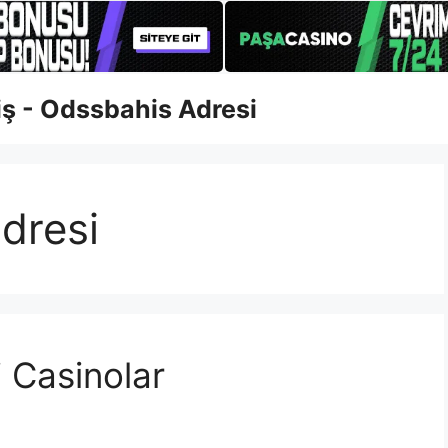
ş - Odssbahis Adresi
adresi
 Casinolar