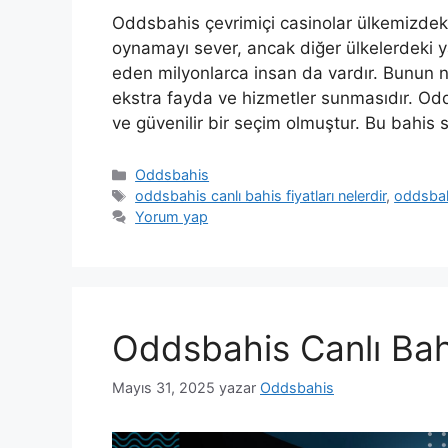
Oddsbahis çevrimiçi casinolar ülkemizdeki
oynamayı sever, ancak diğer ülkelerdeki y
eden milyonlarca insan da vardır. Bunun 
ekstra fayda ve hizmetler sunmasıdır. Odds
ve güvenilir bir seçim olmuştur. Bu bahis 
Kategoriler
Oddsbahis
Etiketler
oddsbahis canlı bahis fiyatları nelerdir
,
oddsbah
Yorum yap
Oddsbahis Canlı Bahi
Mayıs 31, 2025
yazar
Oddsbahis