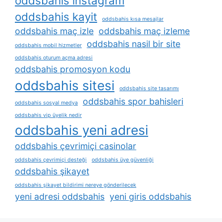
oddsbahis instagram
oddsbahis kayit
oddsbahis kısa mesajlar
oddsbahis maç izle
oddsbahis maç izleme
oddsbahis nasil bir site
oddsbahis mobil hizmetler
oddsbahis oturum açma adresi
oddsbahis promosyon kodu
oddsbahis sitesi
oddsbahis site tasarımı
oddsbahis spor bahisleri
oddsbahis sosyal medya
oddsbahis vip üyelik nedir
oddsbahis yeni adresi
oddsbahis çevrimiçi casinolar
oddsbahis çevrimiçi desteği
oddsbahis üye güvenliği
oddsbahis şikayet
oddsbahis şikayet bildirimi nereye gönderilecek
yeni adresi oddsbahis
yeni giris oddsbahis