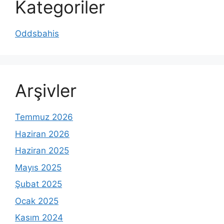
Kategoriler
Oddsbahis
Arşivler
Temmuz 2026
Haziran 2026
Haziran 2025
Mayıs 2025
Şubat 2025
Ocak 2025
Kasım 2024