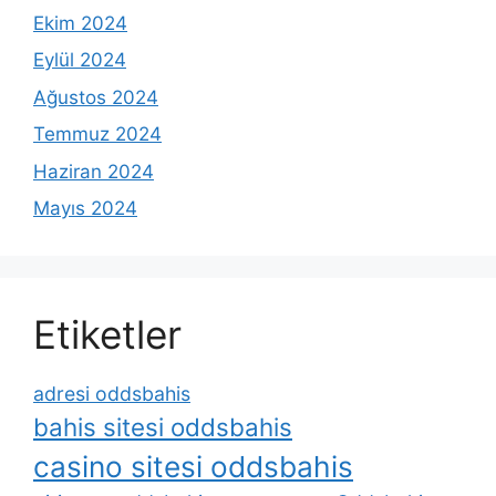
Ekim 2024
Eylül 2024
Ağustos 2024
Temmuz 2024
Haziran 2024
Mayıs 2024
Etiketler
adresi oddsbahis
bahis sitesi oddsbahis
casino sitesi oddsbahis