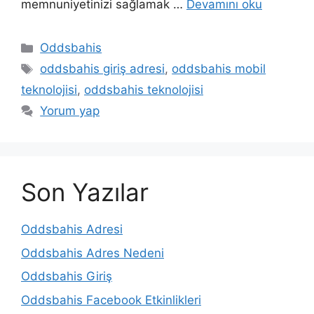
memnuniyetinizi sağlamak …
Devamını oku
Kategoriler
Oddsbahis
Etiketler
oddsbahis giriş adresi
,
oddsbahis mobil
teknolojisi
,
oddsbahis teknolojisi
Yorum yap
Son Yazılar
Oddsbahis Adresi
Oddsbahis Adres Nedeni
Oddsbahis Giriş
Oddsbahis Facebook Etkinlikleri