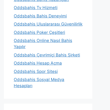
Oddsbahis Tv Hizmeti
Oddsbahis Bahis Deneyimi
Oddsbahis Uluslararası Güvenilirlik
Oddsbahis Poker Çeşitleri
Oddsbahis Online Nasıl Bahis
Yapılır
Oddsbahis Çevrimiçi Bahis Şirketi
Oddsbahis Hesap Açma
Oddsbahis Spor Sitesi
Oddsbahis Sosyal Medya
Hesapları