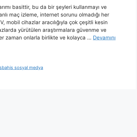
ımı basittir, bu da bir şeyleri kullanmayı ve
anlı maç izleme, internet sorunu olmadığı her
V, mobil cihazlar aracılığıyla çok çeşitli kesin
hazlarda yürütülen araştırmalara güvenme ve
er zaman onlarla birlikte ve kolayca …
Devamını
sbahis sosyal medya