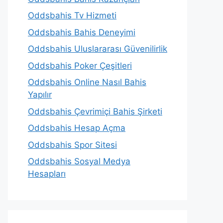
Oddsbahis Tv Hizmeti
Oddsbahis Bahis Deneyimi
Oddsbahis Uluslararası Güvenilirlik
Oddsbahis Poker Çeşitleri
Oddsbahis Online Nasıl Bahis
Yapılır
Oddsbahis Çevrimiçi Bahis Şirketi
Oddsbahis Hesap Açma
Oddsbahis Spor Sitesi
Oddsbahis Sosyal Medya
Hesapları