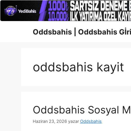
İçeriğe
Oddsbahis | Oddsbahis Gİri
atla
oddsbahis kayit
Oddsbahis Sosyal M
Haziran 23, 2026
yazar
Oddsbahis