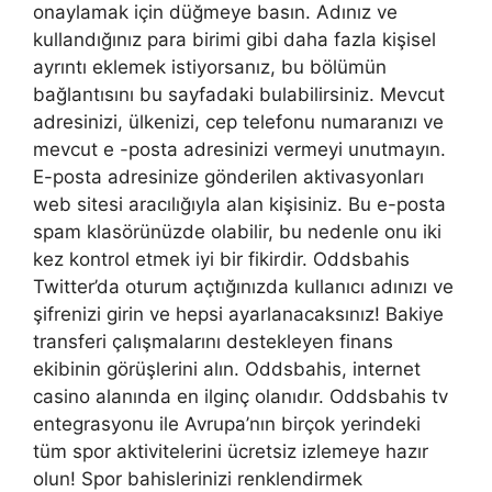
onaylamak için düğmeye basın. Adınız ve
kullandığınız para birimi gibi daha fazla kişisel
ayrıntı eklemek istiyorsanız, bu bölümün
bağlantısını bu sayfadaki bulabilirsiniz. Mevcut
adresinizi, ülkenizi, cep telefonu numaranızı ve
mevcut e -posta adresinizi vermeyi unutmayın.
E-posta adresinize gönderilen aktivasyonları
web sitesi aracılığıyla alan kişisiniz. Bu e-posta
spam klasörünüzde olabilir, bu nedenle onu iki
kez kontrol etmek iyi bir fikirdir. Oddsbahis
Twitter’da oturum açtığınızda kullanıcı adınızı ve
şifrenizi girin ve hepsi ayarlanacaksınız! Bakiye
transferi çalışmalarını destekleyen finans
ekibinin görüşlerini alın. Oddsbahis, internet
casino alanında en ilginç olanıdır. Oddsbahis tv
entegrasyonu ile Avrupa’nın birçok yerindeki
tüm spor aktivitelerini ücretsiz izlemeye hazır
olun! Spor bahislerinizi renklendirmek