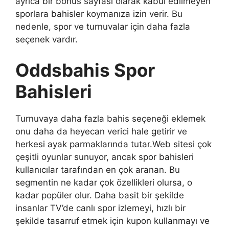
ayrıca bir bonus sayfası olarak kabul edilmeyen
sporlara bahisler koymanıza izin verir. Bu
nedenle, spor ve turnuvalar için daha fazla
seçenek vardır.
Oddsbahis Spor
Bahisleri
Turnuvaya daha fazla bahis seçeneği eklemek
onu daha da heyecan verici hale getirir ve
herkesi ayak parmaklarında tutar.Web sitesi çok
çeşitli oyunlar sunuyor, ancak spor bahisleri
kullanıcılar tarafından en çok aranan. Bu
segmentin ne kadar çok özellikleri olursa, o
kadar popüler olur. Daha basit bir şekilde
insanlar TV’de canlı spor izlemeyi, hızlı bir
şekilde tasarruf etmek için kupon kullanmayı ve