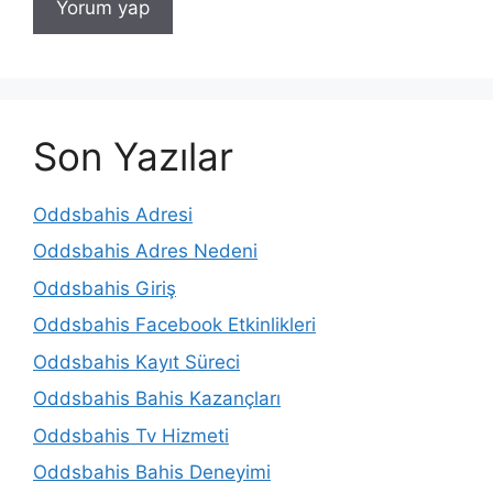
Son Yazılar
Oddsbahis Adresi
Oddsbahis Adres Nedeni
Oddsbahis Giriş
Oddsbahis Facebook Etkinlikleri
Oddsbahis Kayıt Süreci
Oddsbahis Bahis Kazançları
Oddsbahis Tv Hizmeti
Oddsbahis Bahis Deneyimi