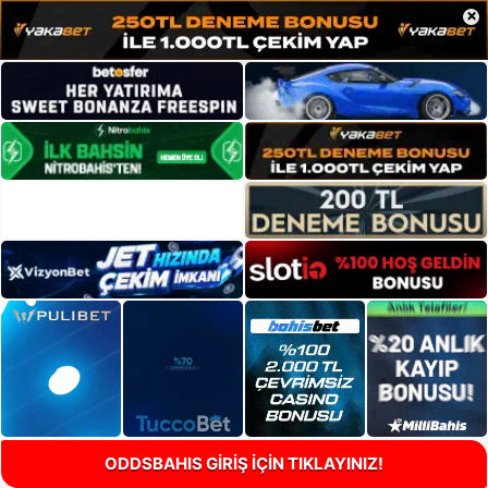
×
ODDSBAHIS GİRİŞ İÇİN TIKLAYINIZ!