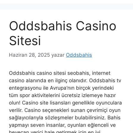
Oddsbahis Casino
Sitesi
Haziran 28, 2025
yazar
Oddsbahis
Oddsbahis casino sitesi seobahis, internet
casino alanında en ilginç olanıdır. Oddsbahis tv
entegrasyonu ile Avrupa’nın birçok yerindeki
tüm spor aktivitelerini ücretsiz izlemeye hazır
olun! Casino site lisansları genellikle oyunculara
verilir. Casino seçenekleri sunan çevrimiçi oyun
sağlayıcılarıyla sözleşmeler bulabilirsiniz. Bahis
yapmayı seven insanlar, oyunları eğlenceli ve
heyecan verici hale getirmek için en iyi