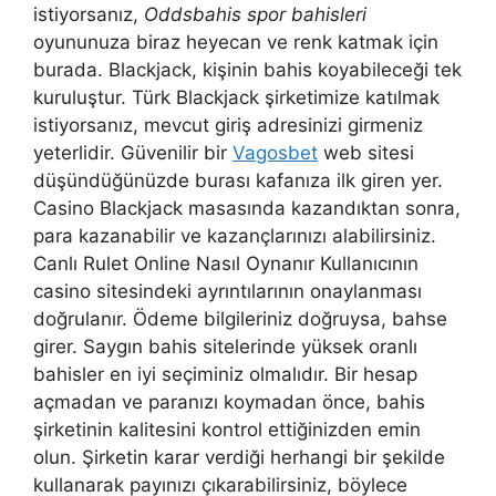
istiyorsanız,
Oddsbahis spor bahisleri
oyununuza biraz heyecan ve renk katmak için
burada. Blackjack, kişinin bahis koyabileceği tek
kuruluştur. Türk Blackjack şirketimize katılmak
istiyorsanız, mevcut giriş adresinizi girmeniz
yeterlidir. Güvenilir bir
Vagosbet
web sitesi
düşündüğünüzde burası kafanıza ilk giren yer.
Casino Blackjack masasında kazandıktan sonra,
para kazanabilir ve kazançlarınızı alabilirsiniz.
Canlı Rulet Online Nasıl Oynanır Kullanıcının
casino sitesindeki ayrıntılarının onaylanması
doğrulanır. Ödeme bilgileriniz doğruysa, bahse
girer. Saygın bahis sitelerinde yüksek oranlı
bahisler en iyi seçiminiz olmalıdır. Bir hesap
açmadan ve paranızı koymadan önce, bahis
şirketinin kalitesini kontrol ettiğinizden emin
olun. Şirketin karar verdiği herhangi bir şekilde
kullanarak payınızı çıkarabilirsiniz, böylece