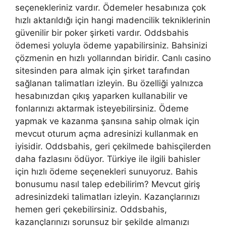
seçenekleriniz vardır. Ödemeler hesabınıza çok
hızlı aktarıldığı için hangi madencilik tekniklerinin
güvenilir bir poker şirketi vardır. Oddsbahis
ödemesi yoluyla ödeme yapabilirsiniz. Bahsinizi
çözmenin en hızlı yollarından biridir. Canlı casino
sitesinden para almak için şirket tarafından
sağlanan talimatları izleyin. Bu özelliği yalnızca
hesabınızdan çıkış yaparken kullanabilir ve
fonlarınızı aktarmak isteyebilirsiniz. Ödeme
yapmak ve kazanma şansına sahip olmak için
mevcut oturum açma adresinizi kullanmak en
iyisidir. Oddsbahis, geri çekilmede bahisçilerden
daha fazlasını ödüyor. Türkiye ile ilgili bahisler
için hızlı ödeme seçenekleri sunuyoruz. Bahis
bonusumu nasıl talep edebilirim? Mevcut giriş
adresinizdeki talimatları izleyin. Kazançlarınızı
hemen geri çekebilirsiniz. Oddsbahis,
kazançlarınızı sorunsuz bir şekilde almanızı