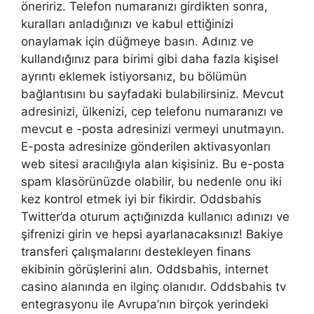
öneririz. Telefon numaranızı girdikten sonra,
kuralları anladığınızı ve kabul ettiğinizi
onaylamak için düğmeye basın. Adınız ve
kullandığınız para birimi gibi daha fazla kişisel
ayrıntı eklemek istiyorsanız, bu bölümün
bağlantısını bu sayfadaki bulabilirsiniz. Mevcut
adresinizi, ülkenizi, cep telefonu numaranızı ve
mevcut e -posta adresinizi vermeyi unutmayın.
E-posta adresinize gönderilen aktivasyonları
web sitesi aracılığıyla alan kişisiniz. Bu e-posta
spam klasörünüzde olabilir, bu nedenle onu iki
kez kontrol etmek iyi bir fikirdir. Oddsbahis
Twitter’da oturum açtığınızda kullanıcı adınızı ve
şifrenizi girin ve hepsi ayarlanacaksınız! Bakiye
transferi çalışmalarını destekleyen finans
ekibinin görüşlerini alın. Oddsbahis, internet
casino alanında en ilginç olanıdır. Oddsbahis tv
entegrasyonu ile Avrupa’nın birçok yerindeki