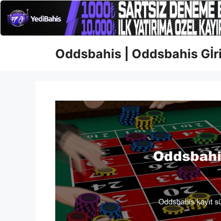
İçeriğe
Oddsbahis | Oddsbahis Gİri
atla