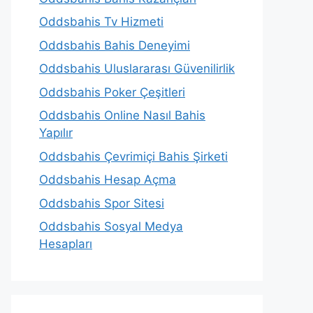
Oddsbahis Tv Hizmeti
Oddsbahis Bahis Deneyimi
Oddsbahis Uluslararası Güvenilirlik
Oddsbahis Poker Çeşitleri
Oddsbahis Online Nasıl Bahis
Yapılır
Oddsbahis Çevrimiçi Bahis Şirketi
Oddsbahis Hesap Açma
Oddsbahis Spor Sitesi
Oddsbahis Sosyal Medya
Hesapları