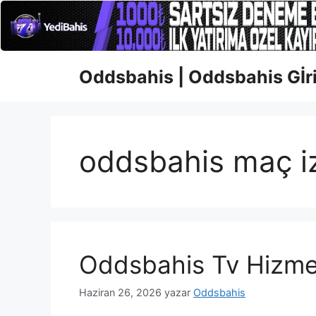
İçeriğe
Oddsbahis | Oddsbahis Gİri
atla
oddsbahis maç i
Oddsbahis Tv Hizme
Haziran 26, 2026
yazar
Oddsbahis