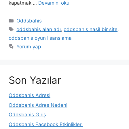
kapatmak …
Devamını oku
Kategoriler
Oddsbahis
Etiketler
oddsbahis alan adı
,
oddsbahis nasil bir site
,
oddsbahis oyun lisanslama
Yorum yap
Son Yazılar
Oddsbahis Adresi
Oddsbahis Adres Nedeni
Oddsbahis Giriş
Oddsbahis Facebook Etkinlikleri