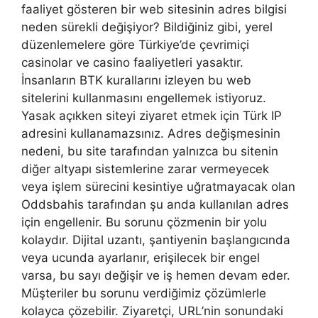
faaliyet gösteren bir web sitesinin adres bilgisi
neden sürekli değişiyor? Bildiğiniz gibi, yerel
düzenlemelere göre Türkiye’de çevrimiçi
casinolar ve casino faaliyetleri yasaktır.
İnsanların BTK kurallarını izleyen bu web
sitelerini kullanmasını engellemek istiyoruz.
Yasak açıkken siteyi ziyaret etmek için Türk IP
adresini kullanamazsınız. Adres değişmesinin
nedeni, bu site tarafından yalnızca bu sitenin
diğer altyapı sistemlerine zarar vermeyecek
veya işlem sürecini kesintiye uğratmayacak olan
Oddsbahis tarafından şu anda kullanılan adres
için engellenir. Bu sorunu çözmenin bir yolu
kolaydır. Dijital uzantı, şantiyenin başlangıcında
veya ucunda ayarlanır, erişilecek bir engel
varsa, bu sayı değişir ve iş hemen devam eder.
Müşteriler bu sorunu verdiğimiz çözümlerle
kolayca çözebilir. Ziyaretçi, URL’nin sonundaki