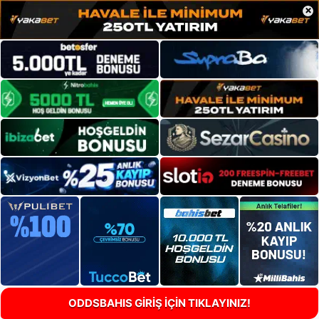
×
ODDSBAHIS GİRİŞ İÇİN TIKLAYINIZ!