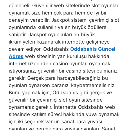
eğlenceli. Güvenilir web sitelerinde slot oyunları
oynamak size hem çok para hem de iyi bir
deneyim verebilir. Jackpot sistemi çevrimiçi slot
oyunlarında kullanılır ve en büyük ödüllere
sahiptir. Jackpot oyuncuları en büyük
ikramiyeleri kazanarak internette gelişmeye
devam ediyor. Oddsbahis
Oddsbahis Güncel
Adres
web sitesinin yan kuruluşu hakkında
internet üzerinden casino oyunları oynamak
istiyorsanız, güvenilir bir casino sitesi bulmanız
gerekir. Gerçek para harcayabileceğiniz bu
oyunları oynarken paranızı kaybetmemelisiniz.
Bunu yapmak için, Oddsbahis gibi gerçek ve
güvenilir bir çevrimiçi slot oyun sitesinde
oynamanız gerekir. İnternette Oddsbahis web
sitesinde katılım süreci hakkında yuva oynamak
için iki seçenek vardır: sanal para yuvası
oyunları ve gerçek para yuvası oyunları. Sanal