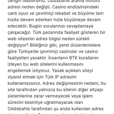
zengin olabilirsiniz.
Oddsbahis arama motoru
adresi neden değişti. Casino endüstrisindeki
canlı oyun ve çevrimiçi rekabet ve büyüme tam
hızda devam ederken hızla büyümeye devam
edecektir. Bugün sorularınızı cevaplamaya
çalışacağız. Türk pazarında faaliyet gösteren bir
web sitesinin adres bilgisi neden sürekli
değişiyor? Bildiğiniz gibi, yerel düzenlemelere
göre Türkiye’de çevrimiçi casinolar ve casino
faaliyetleri yasaktır. İnsanların BTK kurallarını
izleyen bu web sitelerini kullanmasını
engellemek istiyoruz. Yasak açıkken siteyi
ziyaret etmek için Türk IP adresini
kullanamazsınız. Adres değişmesinin nedeni, bu
site tarafından yalnızca bu sitenin diğer altyapı
sistemlerine zarar vermeyecek veya işlem
sürecini kesintiye uğratmayacak olan
Oddsbahis tarafından şu anda kullanılan adres