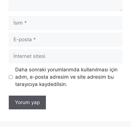
İsim
E-
posta
İnternet
sitesi
Daha sonraki yorumlarımda kullanılması için
adım, e-posta adresim ve site adresim bu
tarayıcıya kaydedilsin.