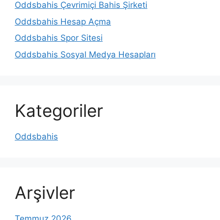
Oddsbahis Çevrimiçi Bahis Şirketi
Oddsbahis Hesap Açma
Oddsbahis Spor Sitesi
Oddsbahis Sosyal Medya Hesapları
Kategoriler
Oddsbahis
Arşivler
Temmuz 2026