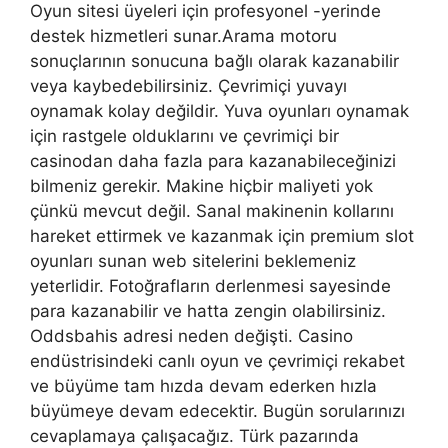
Oyun sitesi üyeleri için profesyonel -yerinde
destek hizmetleri sunar.Arama motoru
sonuçlarının sonucuna bağlı olarak kazanabilir
veya kaybedebilirsiniz. Çevrimiçi yuvayı
oynamak kolay değildir. Yuva oyunları oynamak
için rastgele olduklarını ve çevrimiçi bir
casinodan daha fazla para kazanabileceğinizi
bilmeniz gerekir. Makine hiçbir maliyeti yok
çünkü mevcut değil. Sanal makinenin kollarını
hareket ettirmek ve kazanmak için premium slot
oyunları sunan web sitelerini beklemeniz
yeterlidir. Fotoğrafların derlenmesi sayesinde
para kazanabilir ve hatta zengin olabilirsiniz.
Oddsbahis adresi neden değişti. Casino
endüstrisindeki canlı oyun ve çevrimiçi rekabet
ve büyüme tam hızda devam ederken hızla
büyümeye devam edecektir. Bugün sorularınızı
cevaplamaya çalışacağız. Türk pazarında