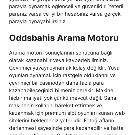
parayla oynamak eğlenceli ve güvenlidir. Yeterli
paranız varsa ve iyi bir hesabınız varsa gerçek
parayla oynayabilirsiniz.
Oddsbahis Arama Motoru
Arama motoru sonuçlarının sonucuna bağlı
olarak kazanabilir veya kaybedebilirsiniz.
Çevrimiçi yuvayı oynamak kolay değildir. Yuva
oyunları oynamak için rastgele olduklarını ve
çevrimiçi bir casinodan daha fazla para
kazanabileceğinizi bilmeniz gerekir. Makine
hiçbir maliyeti yok çünkü mevcut değil. Sanal
makinenin kollarını hareket ettirmek ve
kazanmak için premium slot oyunları sunan web
sitelerini beklemeniz yeterlidir. Fotoğrafların
derlenmesi sayesinde para kazanabilir ve hatta