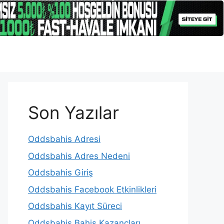
Son Yazılar
Oddsbahis Adresi
Oddsbahis Adres Nedeni
Oddsbahis Giriş
Oddsbahis Facebook Etkinlikleri
Oddsbahis Kayıt Süreci
Oddsbahis Bahis Kazançları