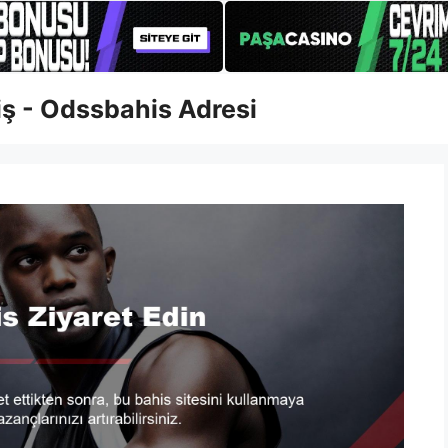
ş - Odssbahis Adresi