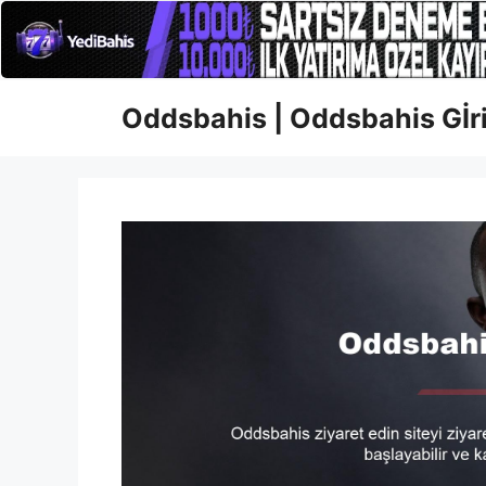
İçeriğe
Oddsbahis | Oddsbahis Gİri
atla