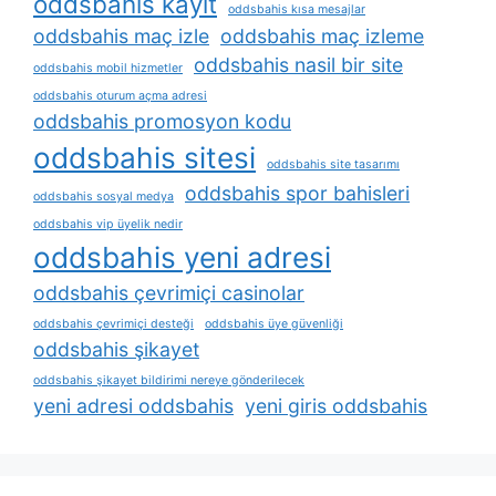
oddsbahis kayit
oddsbahis kısa mesajlar
oddsbahis maç izle
oddsbahis maç izleme
oddsbahis nasil bir site
oddsbahis mobil hizmetler
oddsbahis oturum açma adresi
oddsbahis promosyon kodu
oddsbahis sitesi
oddsbahis site tasarımı
oddsbahis spor bahisleri
oddsbahis sosyal medya
oddsbahis vip üyelik nedir
oddsbahis yeni adresi
oddsbahis çevrimiçi casinolar
oddsbahis çevrimiçi desteği
oddsbahis üye güvenliği
oddsbahis şikayet
oddsbahis şikayet bildirimi nereye gönderilecek
yeni adresi oddsbahis
yeni giris oddsbahis