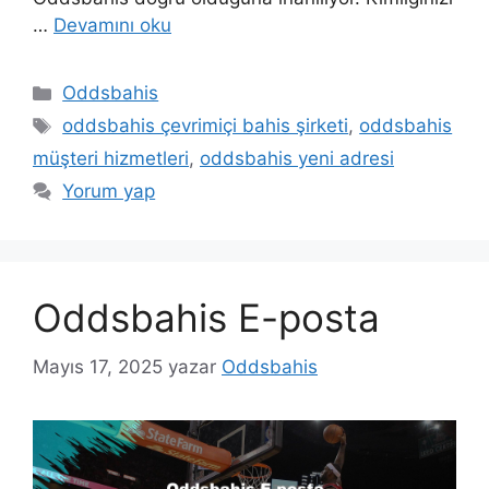
…
Devamını oku
Kategoriler
Oddsbahis
Etiketler
oddsbahis çevrimiçi bahis şirketi
,
oddsbahis
müşteri hizmetleri
,
oddsbahis yeni adresi
Yorum yap
Oddsbahis E-posta
Mayıs 17, 2025
yazar
Oddsbahis