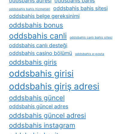
oddsbahis adresi
oddsbahis bahis
oddsbahis bahis sitesi
oddsbahis bahis hizmetleri
oddsbahis belge gereksinimi
oddsbahis bonus
oddsbahis canli
oddsbahis canlı bahis sitesi
oddsbahis canlı desteği
oddsbahis casino bölümü
oddsbahis e-posta
oddsbahis giris
oddsbahis girisi
oddsbahis giriş adresi
oddsbahis güncel
oddsbahis güncel adres
oddsbahis güncel adresi
oddsbahis instagram