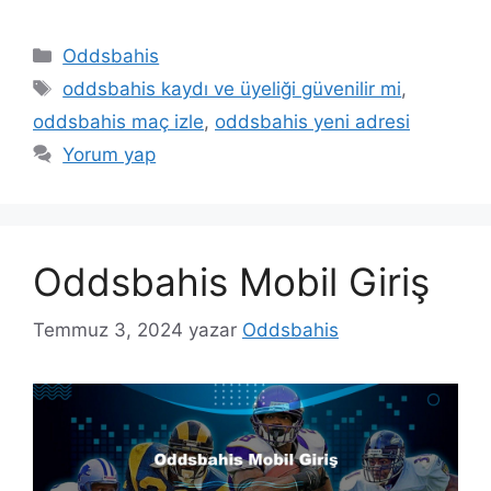
Kategoriler
Oddsbahis
Etiketler
oddsbahis kaydı ve üyeliği güvenilir mi
,
oddsbahis maç izle
,
oddsbahis yeni adresi
Yorum yap
Oddsbahis Mobil Giriş
Temmuz 3, 2024
yazar
Oddsbahis