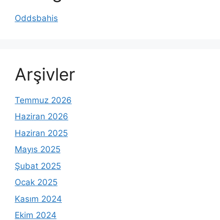
Oddsbahis
Arşivler
Temmuz 2026
Haziran 2026
Haziran 2025
Mayıs 2025
Şubat 2025
Ocak 2025
Kasım 2024
Ekim 2024