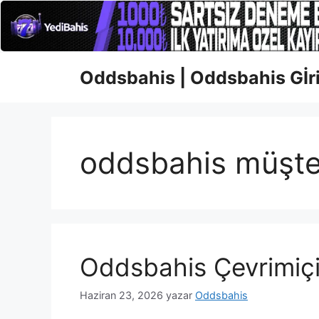
İçeriğe
Oddsbahis | Oddsbahis Gİri
atla
oddsbahis müşter
Oddsbahis Çevrimiçi 
Haziran 23, 2026
yazar
Oddsbahis