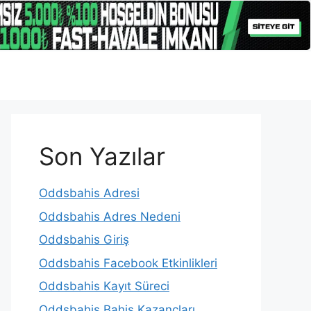
Son Yazılar
Oddsbahis Adresi
Oddsbahis Adres Nedeni
Oddsbahis Giriş
Oddsbahis Facebook Etkinlikleri
Oddsbahis Kayıt Süreci
Oddsbahis Bahis Kazançları