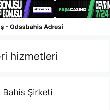
ş - Odssbahis Adresi
i hizmetleri
Bahis Şirketi