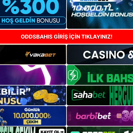
ODDSBAHIS GİRİŞ İÇİN TIKLAYINIZ!