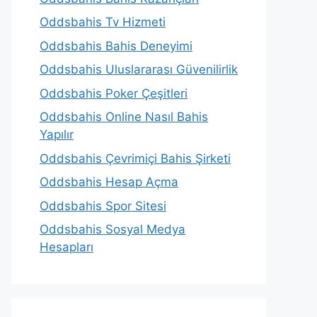
Oddsbahis Tv Hizmeti
Oddsbahis Bahis Deneyimi
Oddsbahis Uluslararası Güvenilirlik
Oddsbahis Poker Çeşitleri
Oddsbahis Online Nasıl Bahis
Yapılır
Oddsbahis Çevrimiçi Bahis Şirketi
Oddsbahis Hesap Açma
Oddsbahis Spor Sitesi
Oddsbahis Sosyal Medya
Hesapları