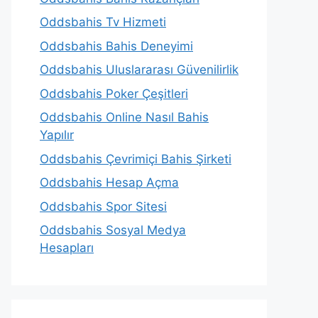
Oddsbahis Tv Hizmeti
Oddsbahis Bahis Deneyimi
Oddsbahis Uluslararası Güvenilirlik
Oddsbahis Poker Çeşitleri
Oddsbahis Online Nasıl Bahis
Yapılır
Oddsbahis Çevrimiçi Bahis Şirketi
Oddsbahis Hesap Açma
Oddsbahis Spor Sitesi
Oddsbahis Sosyal Medya
Hesapları