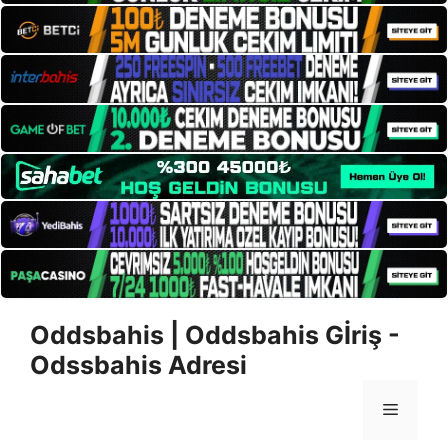
İçeriğe
Oddsbahis | Oddsbahis Gİriş -
atla
Odssbahis Adresi
Menü