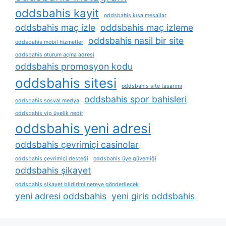
oddsbahis kayit
oddsbahis kısa mesajlar
oddsbahis maç izle
oddsbahis maç izleme
oddsbahis nasil bir site
oddsbahis mobil hizmetler
oddsbahis oturum açma adresi
oddsbahis promosyon kodu
oddsbahis sitesi
oddsbahis site tasarımı
oddsbahis spor bahisleri
oddsbahis sosyal medya
oddsbahis vip üyelik nedir
oddsbahis yeni adresi
oddsbahis çevrimiçi casinolar
oddsbahis çevrimiçi desteği
oddsbahis üye güvenliği
oddsbahis şikayet
oddsbahis şikayet bildirimi nereye gönderilecek
yeni adresi oddsbahis
yeni giris oddsbahis