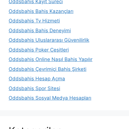
Oddsbahis Kayıt Süreci
Oddsbahis Bahis Kazançları
Oddsbahis Tv Hizmeti
Oddsbahis Bahis Deneyimi
Oddsbahis Uluslararası Güvenilirlik
Oddsbahis Poker Çeşitleri
Oddsbahis Online Nasıl Bahis Yapılır
Oddsbahis Çevrimiçi Bahis Şirketi
Oddsbahis Hesap Açma
Oddsbahis Spor Sitesi
Oddsbahis Sosyal Medya Hesapları