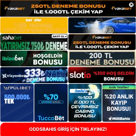
×
ODDSBAHIS GİRİŞ İÇİN TIKLAYINIZ!