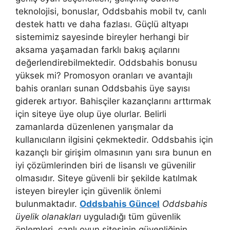
teknolojisi, bonuslar, Oddsbahis mobil tv, canlı
destek hattı ve daha fazlası. Güçlü altyapı
sistemimiz sayesinde bireyler herhangi bir
aksama yaşamadan farklı bakış açılarını
değerlendirebilmektedir. Oddsbahis bonusu
yüksek mi? Promosyon oranları ve avantajlı
bahis oranları sunan Oddsbahis üye sayısı
giderek artıyor. Bahisçiler kazançlarını arttırmak
için siteye üye olup üye olurlar. Belirli
zamanlarda düzenlenen yarışmalar da
kullanıcıların ilgisini çekmektedir. Oddsbahis için
kazançlı bir girişim olmasının yanı sıra bunun en
iyi çözümlerinden biri de lisanslı ve güvenilir
olmasıdır. Siteye güvenli bir şekilde katılmak
isteyen bireyler için güvenlik önlemi
bulunmaktadır.
Oddsbahis Güncel
Oddsbahis
üyelik olanakları
uyguladığı tüm güvenlik
önlemleri, canlı oyun sitesinin güvenliğinin