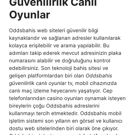
Güvenilirlik Canlı
Oyunlar
Oddsbahis web siteleri güvenilir bilgi
kaynaklarıdır ve sağlanan adresler kullanılarak
kolayca erişilebilir ve arama yapılabilir. Bu
adımları takip ederek mevcut adresinizin plaka
numarasını alabilir ve doğruluğunu kontrol
edebilirsiniz. Son teknoloji bahis sitesi ve
gelişen platformlardan biri olan
Oddsbahis
güvenilirlik canlı oyunlar
tv, mobil cihazınızda
canlı maç izleme heyecanını yaşatıyor. Cep
telefonlarından casino oyunları oynamak isteyen
bireylerin çoğu Oddsbahis adreslerini
kullanmayı tercih etmektedir. Oddsbahis mobil
işletim sistemi son yılların en görsel ve kullanıcı
dostu web sitelerinden biri olarak öne çıkıyor.