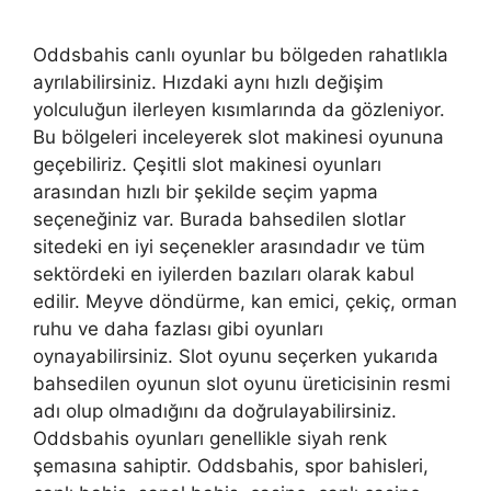
Oddsbahis canlı oyunlar bu bölgeden rahatlıkla
ayrılabilirsiniz. Hızdaki aynı hızlı değişim
yolculuğun ilerleyen kısımlarında da gözleniyor.
Bu bölgeleri inceleyerek slot makinesi oyununa
geçebiliriz. Çeşitli slot makinesi oyunları
arasından hızlı bir şekilde seçim yapma
seçeneğiniz var. Burada bahsedilen slotlar
sitedeki en iyi seçenekler arasındadır ve tüm
sektördeki en iyilerden bazıları olarak kabul
edilir. Meyve döndürme, kan emici, çekiç, orman
ruhu ve daha fazlası gibi oyunları
oynayabilirsiniz. Slot oyunu seçerken yukarıda
bahsedilen oyunun slot oyunu üreticisinin resmi
adı olup olmadığını da doğrulayabilirsiniz.
Oddsbahis oyunları genellikle siyah renk
şemasına sahiptir. Oddsbahis, spor bahisleri,