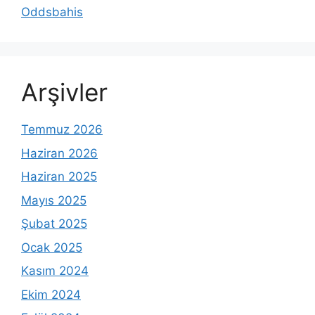
Oddsbahis
Arşivler
Temmuz 2026
Haziran 2026
Haziran 2025
Mayıs 2025
Şubat 2025
Ocak 2025
Kasım 2024
Ekim 2024