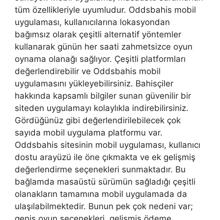
tüm özellikleriyle uyumludur. Oddsbahis mobil
uygulaması, kullanıcılarına lokasyondan
bağımsız olarak çeşitli alternatif yöntemler
kullanarak günün her saati zahmetsizce oyun
oynama olanağı sağlıyor. Çeşitli platformları
değerlendirebilir ve Oddsbahis mobil
uygulamasını yükleyebilirsiniz. Bahisçiler
hakkında kapsamlı bilgiler sunan güvenilir bir
siteden uygulamayı kolaylıkla indirebilirsiniz.
Gördüğünüz gibi değerlendirilebilecek çok
sayıda mobil uygulama platformu var.
Oddsbahis sitesinin mobil uygulaması, kullanıcı
dostu arayüzü ile öne çıkmakta ve ek gelişmiş
değerlendirme seçenekleri sunmaktadır. Bu
bağlamda masaüstü sürümün sağladığı çeşitli
olanakların tamamına mobil uygulamada da
ulaşılabilmektedir. Bunun pek çok nedeni var;
geniş oyun seçenekleri, gelişmiş ödeme