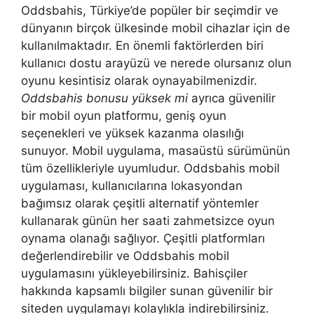
Oddsbahis, Türkiye’de popüler bir seçimdir ve
dünyanın birçok ülkesinde mobil cihazlar için de
kullanılmaktadır. En önemli faktörlerden biri
kullanıcı dostu arayüzü ve nerede olursanız olun
oyunu kesintisiz olarak oynayabilmenizdir.
Oddsbahis bonusu yüksek mi
ayrıca güvenilir
bir mobil oyun platformu, geniş oyun
seçenekleri ve yüksek kazanma olasılığı
sunuyor. Mobil uygulama, masaüstü sürümünün
tüm özellikleriyle uyumludur. Oddsbahis mobil
uygulaması, kullanıcılarına lokasyondan
bağımsız olarak çeşitli alternatif yöntemler
kullanarak günün her saati zahmetsizce oyun
oynama olanağı sağlıyor. Çeşitli platformları
değerlendirebilir ve Oddsbahis mobil
uygulamasını yükleyebilirsiniz. Bahisçiler
hakkında kapsamlı bilgiler sunan güvenilir bir
siteden uygulamayı kolaylıkla indirebilirsiniz.