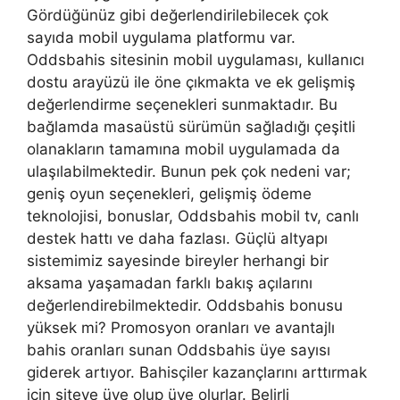
Gördüğünüz gibi değerlendirilebilecek çok
sayıda mobil uygulama platformu var.
Oddsbahis sitesinin mobil uygulaması, kullanıcı
dostu arayüzü ile öne çıkmakta ve ek gelişmiş
değerlendirme seçenekleri sunmaktadır. Bu
bağlamda masaüstü sürümün sağladığı çeşitli
olanakların tamamına mobil uygulamada da
ulaşılabilmektedir. Bunun pek çok nedeni var;
geniş oyun seçenekleri, gelişmiş ödeme
teknolojisi, bonuslar, Oddsbahis mobil tv, canlı
destek hattı ve daha fazlası. Güçlü altyapı
sistemimiz sayesinde bireyler herhangi bir
aksama yaşamadan farklı bakış açılarını
değerlendirebilmektedir. Oddsbahis bonusu
yüksek mi? Promosyon oranları ve avantajlı
bahis oranları sunan Oddsbahis üye sayısı
giderek artıyor. Bahisçiler kazançlarını arttırmak
için siteye üye olup üye olurlar. Belirli