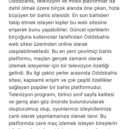
Oddsbahis, televizyon ve mobil platformlar da
dahil olmak üzere birçok alanda öne çıkan, hızla
büyüyen bir bahis sitesidir. En son bahisleri
takip etmek isteyen kişiler bu web sitesine
erişerek bunu yapabilirler. Güncel içeriklerin
birçoğuna kullanıcılar tarafından Oddsbahis
web sitesi üzerinden online olarak
ulaşılabilmektedir. Bu en yeni çevrimiçi bahis
platformu, maçları gerçek zamanlı olarak
izlemek isteyenler için bir televizyon özelliği
getirdi. Bu ilgi çekici yerler arasında Oddsbahis
sitesi, kapsamlı erişim ve çok çeşitli özellikler
sağlayan popüler bir bahis platformudur.
Televizyon programı, birinci sınıf sayfa kalitesi
ve geniş alan göz önünde bulundurularak
oluşturulmuş olup, oyunlarınızı izleyicilerinize
canlı olarak yayınlamanıza olanak tanır. Bu
platformda canlı maç izlemek isteyen bireylerin