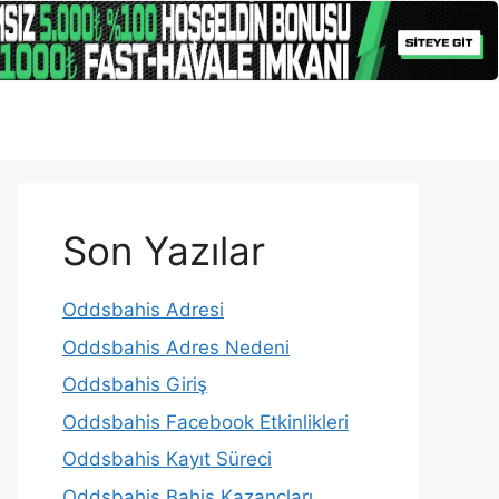
Son Yazılar
Oddsbahis Adresi
Oddsbahis Adres Nedeni
Oddsbahis Giriş
Oddsbahis Facebook Etkinlikleri
Oddsbahis Kayıt Süreci
Oddsbahis Bahis Kazançları