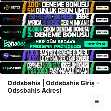
İçeriğe
Oddsbahis | Oddsbahis Gİriş -
atla
Odssbahis Adresi
Menü