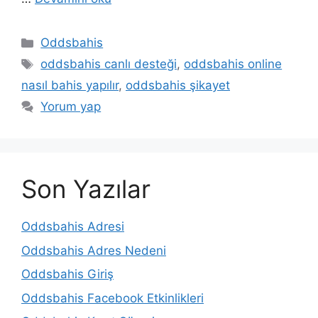
Kategoriler
Oddsbahis
Etiketler
oddsbahis canlı desteği
,
oddsbahis online
nasıl bahis yapılır
,
oddsbahis şikayet
Yorum yap
Son Yazılar
Oddsbahis Adresi
Oddsbahis Adres Nedeni
Oddsbahis Giriş
Oddsbahis Facebook Etkinlikleri