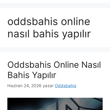
oddsbahis online
nasıl bahis yapılır
Oddsbahis Online Nasıl
Bahis Yapılır
Haziran 24, 2026
yazar
Oddsbahis