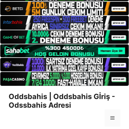
İçeriğe
Oddsbahis | Oddsbahis Gİriş -
atla
Odssbahis Adresi
Menü