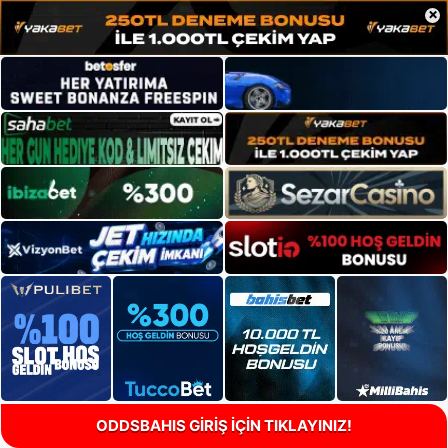
×
ODDSBAHIS GİRİŞ İÇİN TIKLAYINIZ!