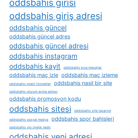
oddsbahis girisi
oddsbahis giriş adresi
oddsbahis güncel
oddsbahis güncel adres
oddsbahis güncel adresi
oddsbahis instagram
oddsbahis kayit
oddsbahis kısa mesajlar
oddsbahis maç izle
oddsbahis maç izleme
oddsbahis nasil bir site
oddsbahis mobil hizmetler
oddsbahis oturum açma adresi
oddsbahis promosyon kodu
oddsbahis sitesi
oddsbahis site tasarımı
oddsbahis spor bahisleri
oddsbahis sosyal medya
oddsbahis vip üyelik nedir
oddsbahis yeni adresi