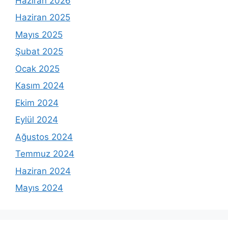
Haziran 2026
Haziran 2025
Mayıs 2025
Şubat 2025
Ocak 2025
Kasım 2024
Ekim 2024
Eylül 2024
Ağustos 2024
Temmuz 2024
Haziran 2024
Mayıs 2024