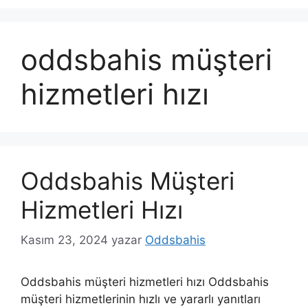
oddsbahis müşteri
hizmetleri hızı
Oddsbahis Müşteri
Hizmetleri Hızı
Kasım 23, 2024
yazar
Oddsbahis
Oddsbahis müşteri hizmetleri hızı Oddsbahis
müşteri hizmetlerinin hızlı ve yararlı yanıtları