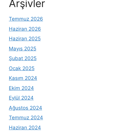
Arşivler
Temmuz 2026
Haziran 2026
Haziran 2025
Mayıs 2025
Şubat 2025
Ocak 2025
Kasım 2024
Ekim 2024
Eylül 2024
Ağustos 2024
Temmuz 2024
Haziran 2024