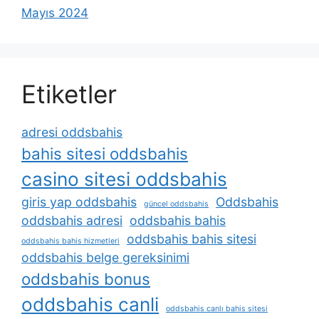
Mayıs 2024
Etiketler
adresi oddsbahis
bahis sitesi oddsbahis
casino sitesi oddsbahis
giris yap oddsbahis
Oddsbahis
güncel oddsbahis
oddsbahis adresi
oddsbahis bahis
oddsbahis bahis sitesi
oddsbahis bahis hizmetleri
oddsbahis belge gereksinimi
oddsbahis bonus
oddsbahis canli
oddsbahis canlı bahis sitesi