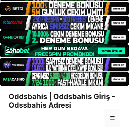
İçeriğe
Oddsbahis | Oddsbahis Gİriş -
atla
Odssbahis Adresi
Menü