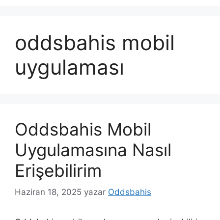
oddsbahis mobil
uygulaması
Oddsbahis Mobil
Uygulamasına Nasıl
Erişebilirim
Haziran 18, 2025
yazar
Oddsbahis