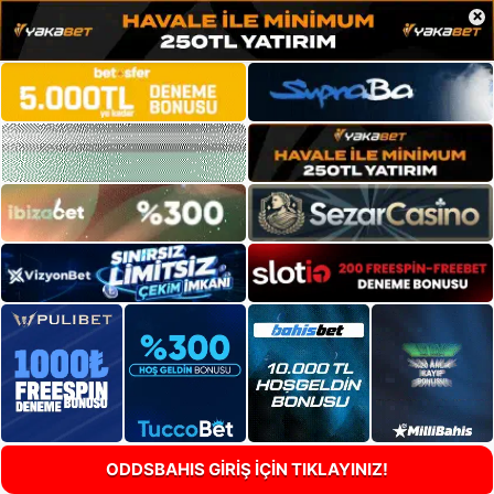
×
ODDSBAHIS GİRİŞ İÇİN TIKLAYINIZ!