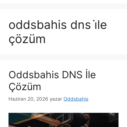
oddsbahis dns i̇le
çözüm
Oddsbahis DNS İle
Çözüm
Haziran 20, 2026
yazar
Oddsbahis