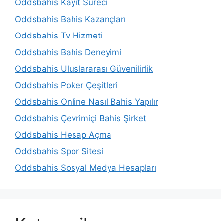
Oddsbahis Kayıt Süreci
Oddsbahis Bahis Kazançları
Oddsbahis Tv Hizmeti
Oddsbahis Bahis Deneyimi
Oddsbahis Uluslararası Güvenilirlik
Oddsbahis Poker Çeşitleri
Oddsbahis Online Nasıl Bahis Yapılır
Oddsbahis Çevrimiçi Bahis Şirketi
Oddsbahis Hesap Açma
Oddsbahis Spor Sitesi
Oddsbahis Sosyal Medya Hesapları