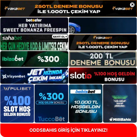
×
ODDSBAHIS GİRİŞ İÇİN TIKLAYINIZ!