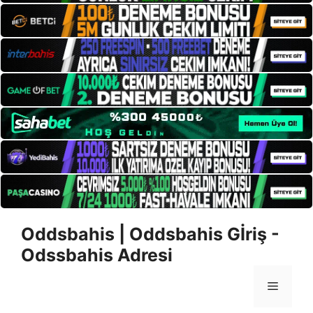
İçeriğe
Oddsbahis | Oddsbahis Gİriş -
atla
Odssbahis Adresi
Menü