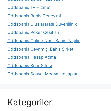
Oddsbahis Tv Hizmeti
Oddsbahis Bahis Deneyimi
Oddsbahis Uluslararası Güvenilirlik
Oddsbahis Poker Çeşitleri
Oddsbahis Online Nasıl Bahis Yapılır
Oddsbahis Çevrimiçi Bahis Şirketi
Oddsbahis Hesap Açma
Oddsbahis Spor Sitesi
Oddsbahis Sosyal Medya Hesapları
Kategoriler