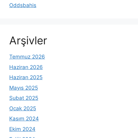
Oddsbahis
Arşivler
Temmuz 2026
Haziran 2026
Haziran 2025
Mayıs 2025
Şubat 2025
Ocak 2025
Kasım 2024
Ekim 2024