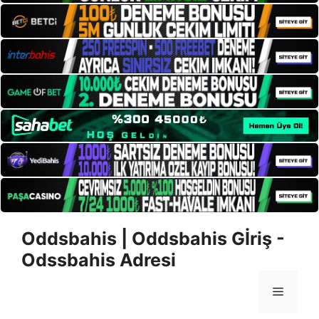
İçeriğe
Oddsbahis | Oddsbahis Gİriş -
atla
Odssbahis Adresi
Menü