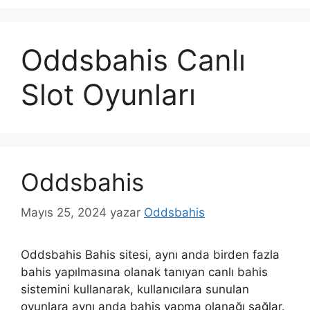
Oddsbahis Canlı
Slot Oyunları
Oddsbahis
Mayıs 25, 2024
yazar
Oddsbahis
Oddsbahis Bahis sitesi, aynı anda birden fazla
bahis yapılmasına olanak tanıyan canlı bahis
sistemini kullanarak, kullanıcılara sunulan
oyunlara aynı anda bahis yapma olanağı sağlar.