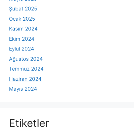
Şubat 2025
Ocak 2025
Kasım 2024
Ekim 2024
Eylül 2024
Ağustos 2024
Temmuz 2024
Haziran 2024
Mayıs 2024
Etiketler