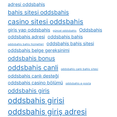
adresi oddsbahis
bahis sitesi oddsbahis
casino sitesi oddsbahis
giris yap oddsbahis
Oddsbahis
güncel oddsbahis
oddsbahis adresi
oddsbahis bahis
oddsbahis bahis sitesi
oddsbahis bahis hizmetleri
oddsbahis belge gereksinimi
oddsbahis bonus
oddsbahis canli
oddsbahis canlı bahis sitesi
oddsbahis canlı desteği
oddsbahis casino bölümü
oddsbahis e-posta
oddsbahis giris
oddsbahis girisi
oddsbahis giriş adresi