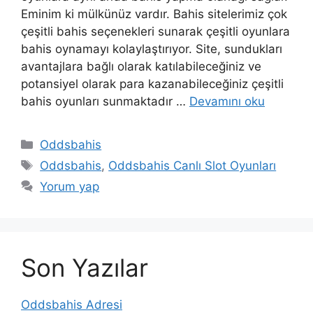
Eminim ki mülkünüz vardır. Bahis sitelerimiz çok
çeşitli bahis seçenekleri sunarak çeşitli oyunlara
bahis oynamayı kolaylaştırıyor. Site, sundukları
avantajlara bağlı olarak katılabileceğiniz ve
potansiyel olarak para kazanabileceğiniz çeşitli
bahis oyunları sunmaktadır …
Devamını oku
Kategoriler
Oddsbahis
Etiketler
Oddsbahis
,
Oddsbahis Canlı Slot Oyunları
Yorum yap
Son Yazılar
Oddsbahis Adresi