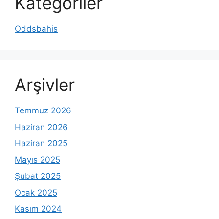
Kategoriler
Oddsbahis
Arşivler
Temmuz 2026
Haziran 2026
Haziran 2025
Mayıs 2025
Şubat 2025
Ocak 2025
Kasım 2024