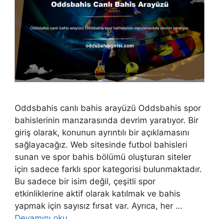
Oddsbahis canlı bahis arayüzü Oddsbahis spor
bahislerinin manzarasında devrim yaratıyor. Bir
giriş olarak, konunun ayrıntılı bir açıklamasını
sağlayacağız. Web sitesinde futbol bahisleri
sunan ve spor bahis bölümü oluşturan siteler
için sadece farklı spor kategorisi bulunmaktadır.
Bu sadece bir isim değil, çeşitli spor
etkinliklerine aktif olarak katılmak ve bahis
yapmak için sayısız fırsat var. Ayrıca, her …
Devamını oku