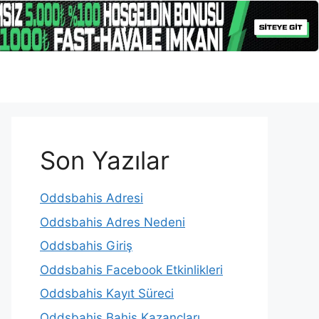
Son Yazılar
Oddsbahis Adresi
Oddsbahis Adres Nedeni
Oddsbahis Giriş
Oddsbahis Facebook Etkinlikleri
Oddsbahis Kayıt Süreci
Oddsbahis Bahis Kazançları