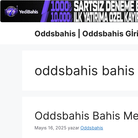
İçeriğe
Oddsbahis | Oddsbahis Gİri
atla
oddsbahis bahis 
Oddsbahis Bahis Mer
Mayıs 16, 2025
yazar
Oddsbahis