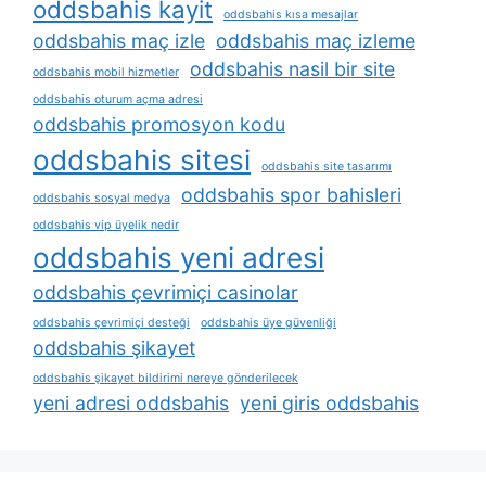
oddsbahis kayit
oddsbahis kısa mesajlar
oddsbahis maç izle
oddsbahis maç izleme
oddsbahis nasil bir site
oddsbahis mobil hizmetler
oddsbahis oturum açma adresi
oddsbahis promosyon kodu
oddsbahis sitesi
oddsbahis site tasarımı
oddsbahis spor bahisleri
oddsbahis sosyal medya
oddsbahis vip üyelik nedir
oddsbahis yeni adresi
oddsbahis çevrimiçi casinolar
oddsbahis çevrimiçi desteği
oddsbahis üye güvenliği
oddsbahis şikayet
oddsbahis şikayet bildirimi nereye gönderilecek
yeni adresi oddsbahis
yeni giris oddsbahis