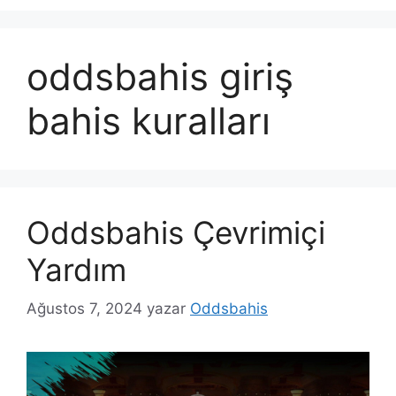
oddsbahis giriş
bahis kuralları
Oddsbahis Çevrimiçi
Yardım
Ağustos 7, 2024
yazar
Oddsbahis