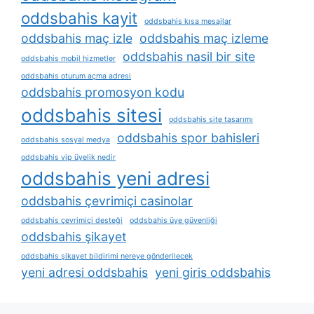
oddsbahis kayit
oddsbahis kısa mesajlar
oddsbahis maç izle
oddsbahis maç izleme
oddsbahis nasil bir site
oddsbahis mobil hizmetler
oddsbahis oturum açma adresi
oddsbahis promosyon kodu
oddsbahis sitesi
oddsbahis site tasarımı
oddsbahis spor bahisleri
oddsbahis sosyal medya
oddsbahis vip üyelik nedir
oddsbahis yeni adresi
oddsbahis çevrimiçi casinolar
oddsbahis çevrimiçi desteği
oddsbahis üye güvenliği
oddsbahis şikayet
oddsbahis şikayet bildirimi nereye gönderilecek
yeni adresi oddsbahis
yeni giris oddsbahis