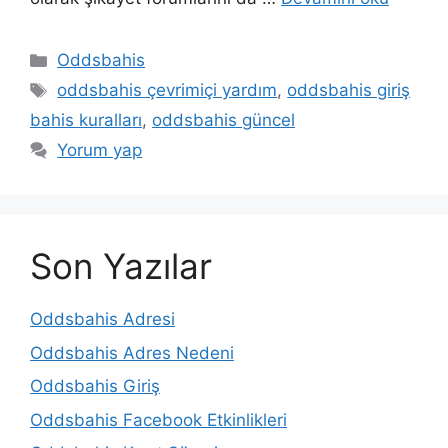
Kategoriler
Oddsbahis
Etiketler
oddsbahis çevrimiçi yardım
,
oddsbahis giriş
bahis kuralları
,
oddsbahis güncel
Yorum yap
Son Yazılar
Oddsbahis Adresi
Oddsbahis Adres Nedeni
Oddsbahis Giriş
Oddsbahis Facebook Etkinlikleri