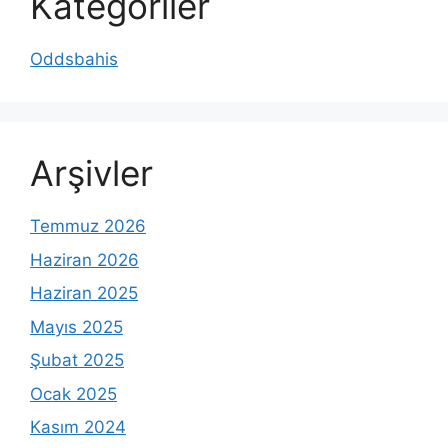
Kategoriler
Oddsbahis
Arşivler
Temmuz 2026
Haziran 2026
Haziran 2025
Mayıs 2025
Şubat 2025
Ocak 2025
Kasım 2024