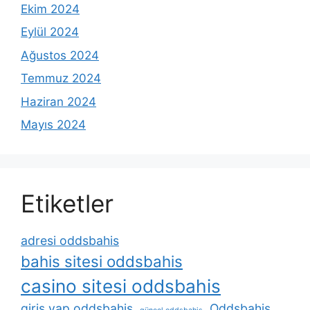
Ekim 2024
Eylül 2024
Ağustos 2024
Temmuz 2024
Haziran 2024
Mayıs 2024
Etiketler
adresi oddsbahis
bahis sitesi oddsbahis
casino sitesi oddsbahis
giris yap oddsbahis
Oddsbahis