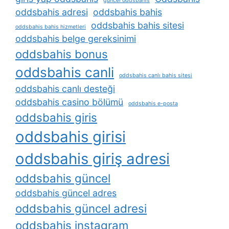
güncel oddsbahis
oddsbahis adresi
oddsbahis bahis
oddsbahis bahis sitesi
oddsbahis bahis hizmetleri
oddsbahis belge gereksinimi
oddsbahis bonus
oddsbahis canli
oddsbahis canlı bahis sitesi
oddsbahis canlı desteği
oddsbahis casino bölümü
oddsbahis e-posta
oddsbahis giris
oddsbahis girisi
oddsbahis giriş adresi
oddsbahis güncel
oddsbahis güncel adres
oddsbahis güncel adresi
oddsbahis instagram