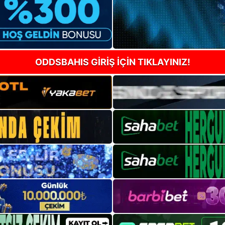
ODDSBAHIS GİRİŞ İÇİN TIKLAYINIZ!