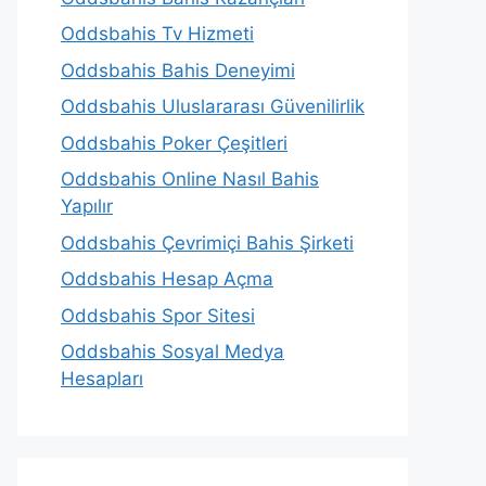
Oddsbahis Tv Hizmeti
Oddsbahis Bahis Deneyimi
Oddsbahis Uluslararası Güvenilirlik
Oddsbahis Poker Çeşitleri
Oddsbahis Online Nasıl Bahis
Yapılır
Oddsbahis Çevrimiçi Bahis Şirketi
Oddsbahis Hesap Açma
Oddsbahis Spor Sitesi
Oddsbahis Sosyal Medya
Hesapları