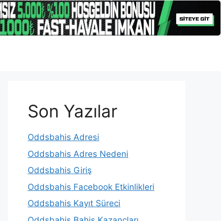
Son Yazılar
Oddsbahis Adresi
Oddsbahis Adres Nedeni
Oddsbahis Giriş
Oddsbahis Facebook Etkinlikleri
Oddsbahis Kayıt Süreci
Oddsbahis Bahis Kazançları