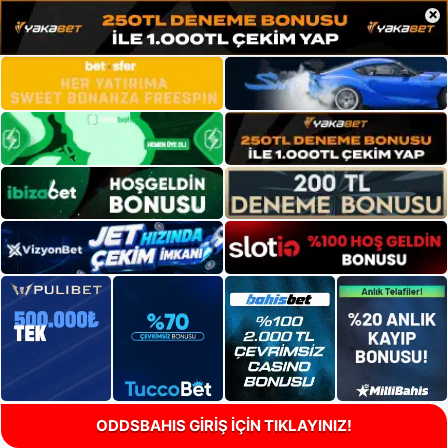
×
ODDSBAHIS GİRİŞ İÇİN TIKLAYINIZ!