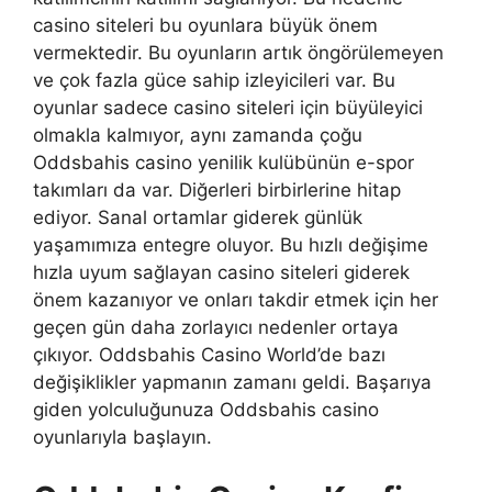
casino siteleri bu oyunlara büyük önem
vermektedir. Bu oyunların artık öngörülemeyen
ve çok fazla güce sahip izleyicileri var. Bu
oyunlar sadece casino siteleri için büyüleyici
olmakla kalmıyor, aynı zamanda çoğu
Oddsbahis casino yenilik kulübünün e-spor
takımları da var. Diğerleri birbirlerine hitap
ediyor. Sanal ortamlar giderek günlük
yaşamımıza entegre oluyor. Bu hızlı değişime
hızla uyum sağlayan casino siteleri giderek
önem kazanıyor ve onları takdir etmek için her
geçen gün daha zorlayıcı nedenler ortaya
çıkıyor. Oddsbahis Casino World’de bazı
değişiklikler yapmanın zamanı geldi. Başarıya
giden yolculuğunuza Oddsbahis casino
oyunlarıyla başlayın.