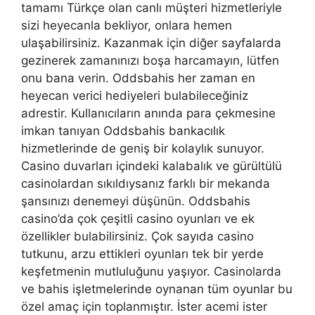
tamamı Türkçe olan canlı müşteri hizmetleriyle
sizi heyecanla bekliyor, onlara hemen
ulaşabilirsiniz. Kazanmak için diğer sayfalarda
gezinerek zamanınızı boşa harcamayın, lütfen
onu bana verin. Oddsbahis her zaman en
heyecan verici hediyeleri bulabileceğiniz
adrestir. Kullanıcıların anında para çekmesine
imkan tanıyan Oddsbahis bankacılık
hizmetlerinde de geniş bir kolaylık sunuyor.
Casino duvarları içindeki kalabalık ve gürültülü
casinolardan sıkıldıysanız farklı bir mekanda
şansınızı denemeyi düşünün. Oddsbahis
casino’da çok çeşitli casino oyunları ve ek
özellikler bulabilirsiniz. Çok sayıda casino
tutkunu, arzu ettikleri oyunları tek bir yerde
keşfetmenin mutluluğunu yaşıyor. Casinolarda
ve bahis işletmelerinde oynanan tüm oyunlar bu
özel amaç için toplanmıştır. İster acemi ister