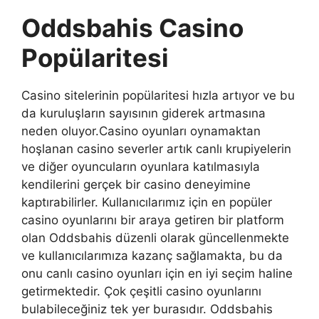
Oddsbahis Casino
Popülaritesi
Casino sitelerinin popülaritesi hızla artıyor ve bu
da kuruluşların sayısının giderek artmasına
neden oluyor.Casino oyunları oynamaktan
hoşlanan casino severler artık canlı krupiyelerin
ve diğer oyuncuların oyunlara katılmasıyla
kendilerini gerçek bir casino deneyimine
kaptırabilirler. Kullanıcılarımız için en popüler
casino oyunlarını bir araya getiren bir platform
olan Oddsbahis düzenli olarak güncellenmekte
ve kullanıcılarımıza kazanç sağlamakta, bu da
onu canlı casino oyunları için en iyi seçim haline
getirmektedir. Çok çeşitli casino oyunlarını
bulabileceğiniz tek yer burasıdır. Oddsbahis