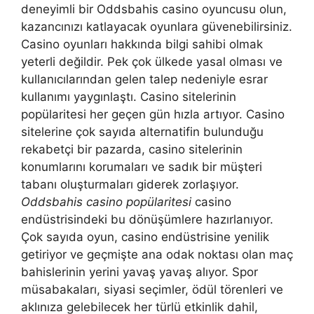
deneyimli bir Oddsbahis casino oyuncusu olun,
kazancınızı katlayacak oyunlara güvenebilirsiniz.
Casino oyunları hakkında bilgi sahibi olmak
yeterli değildir. Pek çok ülkede yasal olması ve
kullanıcılarından gelen talep nedeniyle esrar
kullanımı yaygınlaştı. Casino sitelerinin
popülaritesi her geçen gün hızla artıyor. Casino
sitelerine çok sayıda alternatifin bulunduğu
rekabetçi bir pazarda, casino sitelerinin
konumlarını korumaları ve sadık bir müşteri
tabanı oluşturmaları giderek zorlaşıyor.
Oddsbahis casino popülaritesi
casino
endüstrisindeki bu dönüşümlere hazırlanıyor.
Çok sayıda oyun, casino endüstrisine yenilik
getiriyor ve geçmişte ana odak noktası olan maç
bahislerinin yerini yavaş yavaş alıyor. Spor
müsabakaları, siyasi seçimler, ödül törenleri ve
aklınıza gelebilecek her türlü etkinlik dahil,