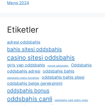
Mayıs 2024
Etiketler
adresi oddsbahis
bahis sitesi oddsbahis
casino sitesi oddsbahis
giris yap oddsbahis
Oddsbahis
güncel oddsbahis
oddsbahis adresi
oddsbahis bahis
oddsbahis bahis sitesi
oddsbahis bahis hizmetleri
oddsbahis belge gereksinimi
oddsbahis bonus
oddsbahis canli
oddsbahis canlı bahis sitesi