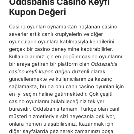
Oddsbahis Casino Keyfi
Kupon Değeri
Casino oyunları oynamaktan hoşlanan casino
severler artık canlı krupiyelerin ve diğer
oyuncuların oyunlara katılmasıyla kendilerini
gerçek bir casino deneyimine kaptırabilirler.
Kullanıcılarımız için en popüler casino oyunlarını
bir araya getiren bir platform olan
Oddsbahis
casino keyfi kupon değeri
düzenli olarak
güncellenmekte ve kullanıcılarımıza kazanç
sağlamakta, bu da onu canlı casino oyunları için
en iyi seçim haline getirmektedir. Çok çeşitli
casino oyunlarını bulabileceğiniz tek yer
burasıdır. Oddsbahis tamamı Türkçe olan canlı
müşteri hizmetleriyle sizi heyecanla bekliyor,
onlara hemen ulaşabilirsiniz. Kazanmak için
diğer sayfalarda gezinerek zamanınızı boşa