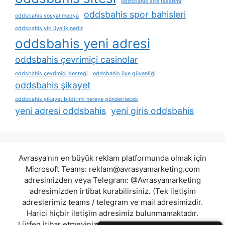
oddsbahis site tasarımı
oddsbahis spor bahisleri
oddsbahis sosyal medya
oddsbahis vip üyelik nedir
oddsbahis yeni adresi
oddsbahis çevrimiçi casinolar
oddsbahis çevrimiçi desteği
oddsbahis üye güvenliği
oddsbahis şikayet
oddsbahis şikayet bildirimi nereye gönderilecek
yeni adresi oddsbahis
yeni giris oddsbahis
Avrasya'nın en büyük reklam platformunda olmak için
Microsoft Teams:
reklam@avrasyamarketing.com
adresimizden veya Telegram: @Avrasyamarketing
adresimizden irtibat kurabilirsiniz. (Tek iletişim
adreslerimiz teams / telegram ve mail adresimizdir.
Harici hiçbir iletişim adresimiz bulunmamaktadır.
Lütfen itibar etmeyiniz.) Türkiye yasalarına göre 7258