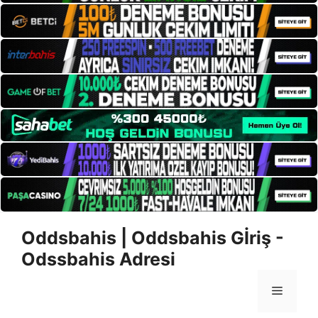
İçeriğe
Oddsbahis | Oddsbahis Gİriş -
atla
Odssbahis Adresi
Menü