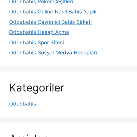
Oddsbahis Poker Çeşitleri
Oddsbahis Online Nasıl Bahis Yapılır
Oddsbahis Çevrimiçi Bahis Şirketi
Oddsbahis Hesap Açma
Oddsbahis Spor Sitesi
Oddsbahis Sosyal Medya Hesapları
Kategoriler
Oddsbahis