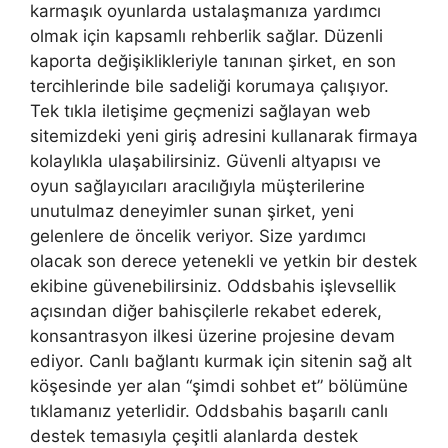
karmaşık oyunlarda ustalaşmanıza yardımcı
olmak için kapsamlı rehberlik sağlar. Düzenli
kaporta değişiklikleriyle tanınan şirket, en son
tercihlerinde bile sadeliği korumaya çalışıyor.
Tek tıkla iletişime geçmenizi sağlayan web
sitemizdeki yeni giriş adresini kullanarak firmaya
kolaylıkla ulaşabilirsiniz. Güvenli altyapısı ve
oyun sağlayıcıları aracılığıyla müşterilerine
unutulmaz deneyimler sunan şirket, yeni
gelenlere de öncelik veriyor. Size yardımcı
olacak son derece yetenekli ve yetkin bir destek
ekibine güvenebilirsiniz. Oddsbahis işlevsellik
açısından diğer bahisçilerle rekabet ederek,
konsantrasyon ilkesi üzerine projesine devam
ediyor. Canlı bağlantı kurmak için sitenin sağ alt
köşesinde yer alan “şimdi sohbet et” bölümüne
tıklamanız yeterlidir. Oddsbahis başarılı canlı
destek temasıyla çeşitli alanlarda destek