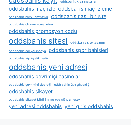
oddsbahis kayit
oddsbahis kısa mesajlar
oddsbahis maç izle
oddsbahis maç izleme
oddsbahis nasil bir site
oddsbahis mobil hizmetler
oddsbahis oturum açma adresi
oddsbahis promosyon kodu
oddsbahis sitesi
oddsbahis site tasarımı
oddsbahis spor bahisleri
oddsbahis sosyal medya
oddsbahis vip üyelik nedir
oddsbahis yeni adresi
oddsbahis çevrimiçi casinolar
oddsbahis çevrimiçi desteği
oddsbahis üye güvenliği
oddsbahis şikayet
oddsbahis şikayet bildirimi nereye gönderilecek
yeni adresi oddsbahis
yeni giris oddsbahis