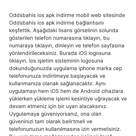
Oddsbahis ios apk indirme mobil web sitesinde
Oddsbahis ios apk indirme bağlantısını
keşfettik. Aşağıdaki lisans görselinin solunda
gösterilen telefon numarasına tıklayın, bu
numaraya tıklayın, dinleyin ve telefon sayfasına
yönlendirileceksiniz. Burada iOS logosuna
tıklayın. İos işletim sisteminin logosuna
dokunduğunuzda uygulama iphone marka cep
telefonunuza indirilmeye başlayacak ve
kullanmanıza olanak sağlanacaktır. Aynı
uygulamayı hem iOS hem de Android cihazlara
yüklerken yükleme işlemi kesintiye uğrayacak ve
devam etmeniz için bir uyarı alacaksınız.
Uygulamaya güveniyorsanız, ona olan
güveninizi tam olarak belirtmeli ve
telefonunuzun kullanılmasına izin vermelisiniz.