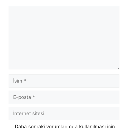
Yorum
İsim
E-
posta
İnternet
sitesi
Daha sonraki yorumlarımda kullanılması için