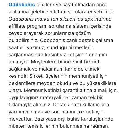
Oddsbahis
bilgilere ve kayıt olmadan önce
akıllarına gelebilecek tüm sorulara erişebilirler.
Oddsbahis marka temsilcileri ios apk indirme
affiliate programı sorularına sistem içerisinde
cevap arayarak sorunlarınıza çözüm
bulabilirsiniz. Oddsbahis canlı destek çalışma
saatleri yazımız, sunduğu hizmetlerin
sağlanmasında kesintisiz iletişimin önemini
anlatıyor. Müşterilere birinci sınıf hizmet
sağlamak ve maksimum kar elde etmek
kesindir! Şirket, üyelerinin memnuniyeti için
beklentilere meydan okudu ve bu yüksekliklere
ulaştı. Memnuniyetinizi garanti altına almak için,
uyguladığınız materyali her zaman tek bir
tıklamayla alırsınız. Destek hattı kullanıcılara
yardımcı olmak ve sorunlarını çözmek için
mevcuttur. Bazı yasa dışı bahis kuruluşlarında
müşteri temsilcilerinin bulunmasına rağmen,