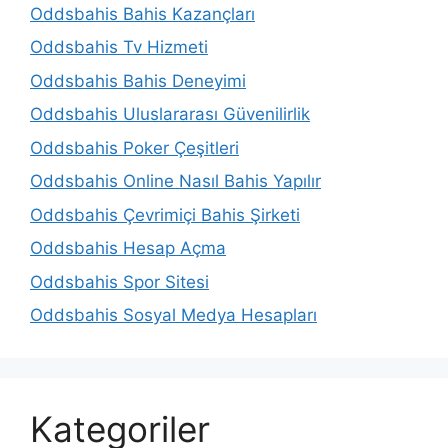
Oddsbahis Bahis Kazançları
Oddsbahis Tv Hizmeti
Oddsbahis Bahis Deneyimi
Oddsbahis Uluslararası Güvenilirlik
Oddsbahis Poker Çeşitleri
Oddsbahis Online Nasıl Bahis Yapılır
Oddsbahis Çevrimiçi Bahis Şirketi
Oddsbahis Hesap Açma
Oddsbahis Spor Sitesi
Oddsbahis Sosyal Medya Hesapları
Kategoriler