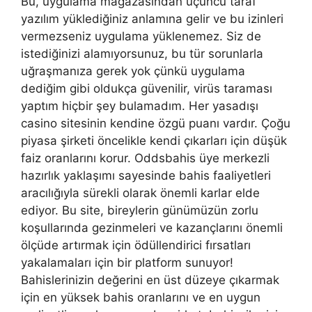
Bu, uygulama mağazasından üçüncü taraf
yazılım yüklediğiniz anlamına gelir ve bu izinleri
vermezseniz uygulama yüklenemez. Siz de
istediğinizi alamıyorsunuz, bu tür sorunlarla
uğraşmanıza gerek yok çünkü uygulama
dediğim gibi oldukça güvenilir, virüs taraması
yaptım hiçbir şey bulamadım. Her yasadışı
casino sitesinin kendine özgü puanı vardır. Çoğu
piyasa şirketi öncelikle kendi çıkarları için düşük
faiz oranlarını korur. Oddsbahis üye merkezli
hazırlık yaklaşımı sayesinde bahis faaliyetleri
aracılığıyla sürekli olarak önemli karlar elde
ediyor. Bu site, bireylerin günümüzün zorlu
koşullarında gezinmeleri ve kazançlarını önemli
ölçüde artırmak için ödüllendirici fırsatları
yakalamaları için bir platform sunuyor!
Bahislerinizin değerini en üst düzeye çıkarmak
için en yüksek bahis oranlarını ve en uygun