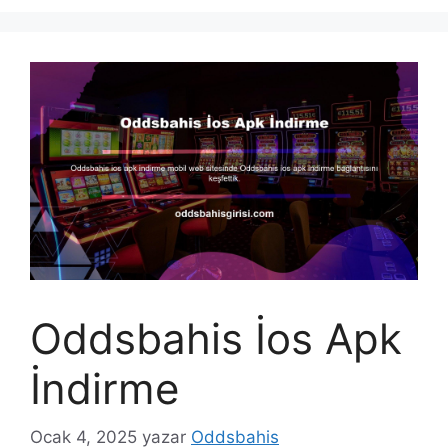
Oddsbahis İos Apk
İndirme
Ocak 4, 2025
yazar
Oddsbahis